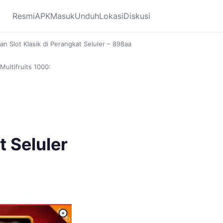
Resmi
APK
Masuk
Unduh
Lokasi
Diskusi
n Slot Klasik di Perangkat Seluler – 898aa
ultifruits 1000:
t Seluler