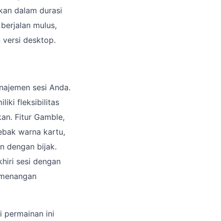
kan dalam durasi
berjalan mulus,
 versi desktop.
anajemen sesi Anda.
ki fleksibilitas
an. Fitur Gamble,
bak warna kartu,
n dengan bijak.
khiri sesi dengan
kemenangan
 permainan ini