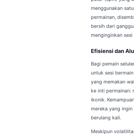
menggunakan satu 
permainan, disembu
bersih dari ganggua
menginginkan sesi 
Efisiensi dan Al
Bagi pemain selule
untuk sesi bermain
yang memakan wakt
ke inti permainan
ikonik. Kemampuan
mereka yang ingin
berulang kali.
Meskipun volatilit