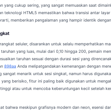
n yang cukup sering, yang sangat memuaskan saat dimain
n teknologi HTML5 memastikan bahwa transisi antar layar 
erarti, memberikan pengalaman yang hampir identik dengan
ngkat
rangkat seluler, disarankan untuk selalu memperhatikan m
aruhan yang luas, mulai dari 0,10 hingga 200, pemain memili
uaikan taruhan sesuai dengan durasi sesi yang direncanak
an
898aa
Anda melipatgandakan kemenangan dengan mene
 sangat menarik untuk sesi singkat, namun harus digunaka
 yang berisiko, fitur ini paling baik digunakan untuk menga
h tinggi atau untuk mencoba keberuntungan kecil setelah 
gat bahwa meskipun grafisnya modern dan neon, esensi dari