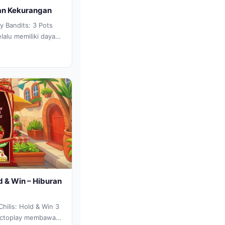
dan Kekurangan
y Bandits: 3 Pots
lalu memiliki daya
ld & Win – Hiburan
hilis: Hold & Win 3
i Octoplay membawa