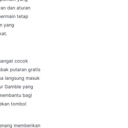
an dan aturan
bermain tetap
in yang
kat.
 sangat cocok
abak putaran gratis
sa langsung masuk
tur Gamble yang
 membantu bagi
nekan tombol
 menang memberikan