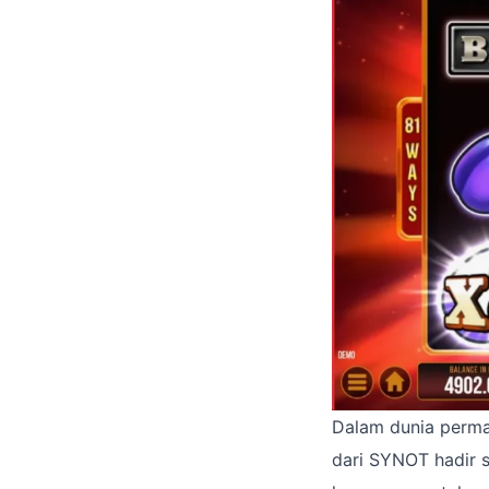
Dalam dunia perma
dari SYNOT hadir s