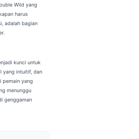
Double Wild yang
kapan harus
i, adalah bagian
r.
njadi kunci untuk
yang intuitif, dan
gi pemain yang
dang menunggu
g di genggaman