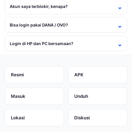
Akun saya terblokir, kenapa?
Bisa login pakai DANA / OVO?
Login di HP dan PC bersamaan?
Resmi
APK
Masuk
Unduh
Lokasi
Diskusi