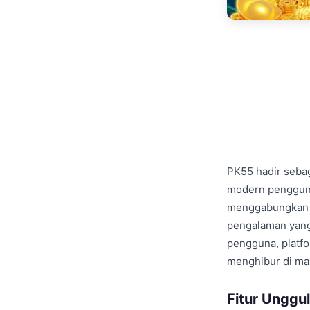
PK55 hadir sebag
modern pengguna 
menggabungkan t
pengalaman yang
pengguna, platfo
menghibur di ma
Fitur Unggu