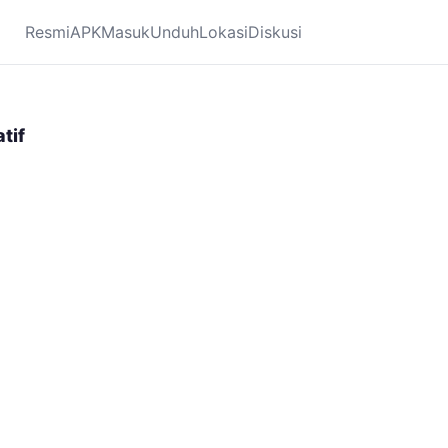
Resmi
APK
Masuk
Unduh
Lokasi
Diskusi
tif